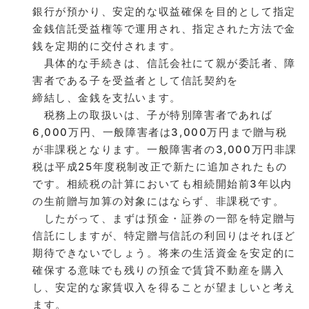
銀行が預かり、安定的な収益確保を目的として指定
金銭信託受益権等で運用され、指定された方法で金
銭を定期的に交付されます。
具体的な手続きは、信託会社にて親が委託者、障
害者である子を受益者として信託契約を
締結し、金銭を支払います。
税務上の取扱いは、子が特別障害者であれば
6,000万円、一般障害者は3,000万円まで贈与税
が非課税となります。一般障害者の3,000万円非課
税は平成25年度税制改正で新たに追加されたもの
です。相続税の計算においても相続開始前3年以内
の生前贈与加算の対象にはならず、非課税です。
したがって、まずは預金・証券の一部を特定贈与
信託にしますが、特定贈与信託の利回りはそれほど
期待できないでしょう。将来の生活資金を安定的に
確保する意味でも残りの預金で賃貸不動産を購入
し、安定的な家賃収入を得ることが望ましいと考え
ます。